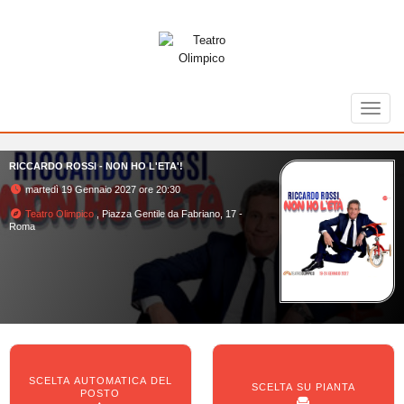
Toggl
RICCARDO ROSSI - NON HO L'ETA'!
martedì 19 Gennaio 2027 ore 20:30
Teatro Olimpico
, Piazza Gentile da Fabriano, 17 -
Roma
SCELTA AUTOMATICA DEL
SCELTA SU PIANTA
POSTO