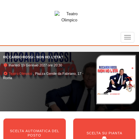
Toggl
RICCARDO ROSSI - NON HO L'ETA'!
martedì 19 Gennaio 2027 ore 20:30
Teatro Olimpico
, Piazza Gentile da Fabriano, 17 -
Roma
SCELTA AUTOMATICA DEL
SCELTA SU PIANTA
POSTO