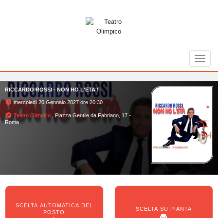
Toggl
RICCARDO ROSSI - NON HO L'ETA'!
mercoledì 20 Gennaio 2027 ore 20:30
Teatro Olimpico
, Piazza Gentile da Fabriano, 17 -
Roma
SCELTA AUTOMATICA DEL
SCELTA SU PIANTA
POSTO