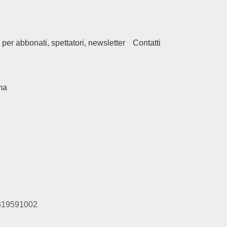
 per abbonati, spettatori, newsletter
Contatti
ma
01319591002