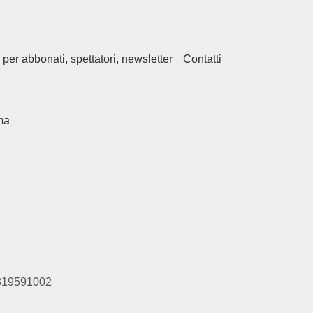
 per abbonati, spettatori, newsletter
Contatti
ma
01319591002