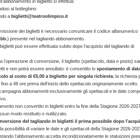
'abbonamento in biglietto si effettua:
ndosi al botteghino
endo a
biglietti@teatroolimpico.it
missione dei biglietti è necessario comunicare il codice alfanumerico
Abb.
) presente nel tagliando abbonamento.
iglietti può essere effettuata subito dopo l'acquisto del tagliando di
 l'operazione di conversione, il biglietto (spettacolo, data e posto) sa
ffetti e non potrà essere annullato: è consentito lo
spostamento di data 
olo al costo di €5,00 a biglietto per singola richiesta
; la richiesta
ino a 48 ore prima dell'inizio dello spettacolo originariamente scelto.
a campagna abbonamenti esclusivamente gli spettacoli e le date comp
ivo.
amento non convertito in biglietti entro la fine della Stagione 2026-202
sun modo restituito o riutilizzato.
nversione del tagliando in biglietti il prima possibile dopo l’acqui
 la possibilità di variare le date e gli spettacoli della Stagione 2026-202
stando l'abbonamento accetta incondizionatamente le statuizioni prese