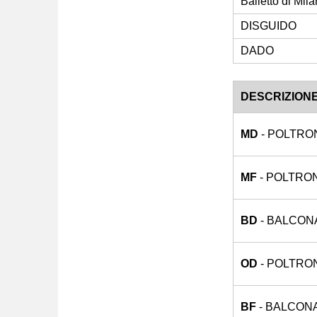
Balletto di Mil
DISGUIDO
DADO
DESCRIZION
MD
- POLTRO
MF
- POLTRO
BD
- BALCON
OD
- POLTRO
BF
- BALCON