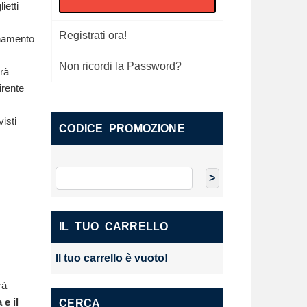
ietti
Registrati ora!
onamento
Non ricordi la Password?
vrà
irente
isti
CODICE PROMOZIONE
IL TUO CARRELLO
Il tuo carrello è vuoto!
rà
e il
CERCA