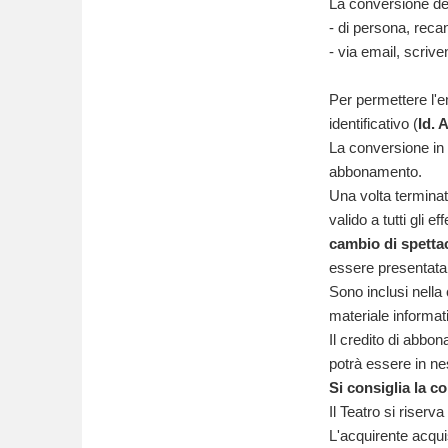
La conversione dell
- di persona, reca
- via email, scriv
Per permettere l'e
identificativo (
Id. 
La conversione in b
abbonamento.
Una volta terminata
valido a tutti gli e
cambio di spettac
essere presentata f
Sono inclusi nell
materiale informat
Il credito di abbon
potrà essere in nes
Si consiglia la co
Il Teatro si riserva
L'acquirente acqui