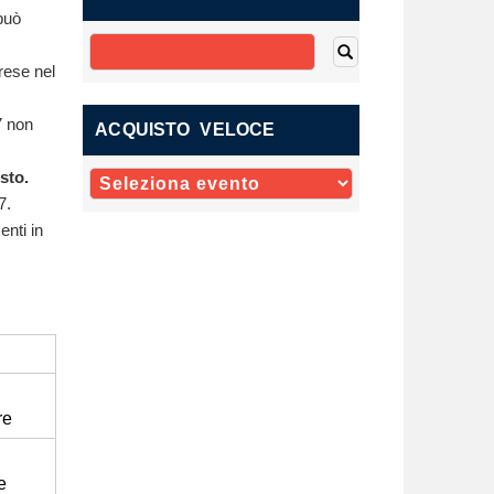
 può
rese nel
7 non
ACQUISTO VELOCE
sto.
7.
nti in
re
e