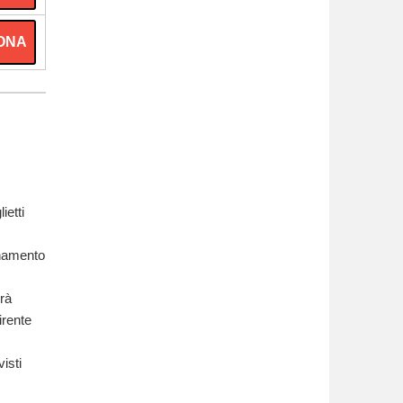
ONA
ietti
onamento
vrà
irente
isti