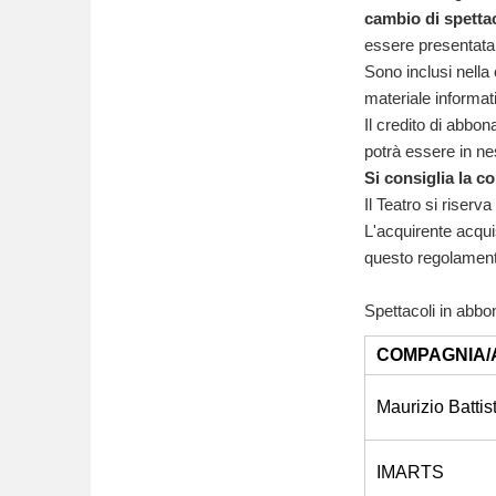
cambio di spettac
essere presentata f
Sono inclusi nell
materiale informat
Il credito di abbon
potrà essere in nes
Si consiglia la co
Il Teatro si riserva
L'acquirente acqui
questo regolament
Spettacoli in abb
COMPAGNIA/
Maurizio Battis
IMARTS