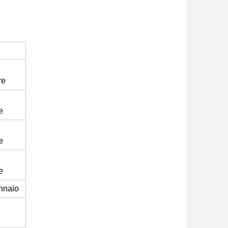
re
e
e
e
nnaio