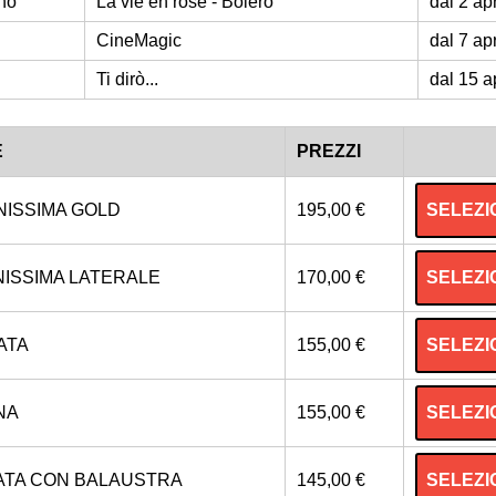
ano
La vie en rose - Bolero
dal 2 apr
CineMagic
dal 7 apr
Ti dirò...
dal 15 a
E
PREZZI
SELEZI
NISSIMA GOLD
195,00 €
SELEZI
NISSIMA LATERALE
170,00 €
SELEZI
ATA
155,00 €
SELEZI
NA
155,00 €
SELEZI
ATA CON BALAUSTRA
145,00 €