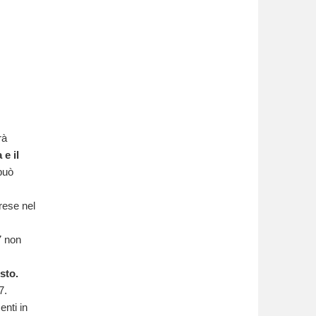
rà
e il
 può
rese nel
7 non
sto.
7.
nti in