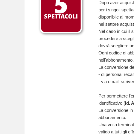
Dopo aver acquista
per i singoli spett
disponibile al mom
nel settore acquist
Nel caso in cui il 
procedere a scegli
dovrà scegliere un
Ogni codice di abb
nell'abbonamento.
La conversione dell
- di persona, reca
- via email, scriv
Per permettere l'e
identificativo (
Id. 
La conversione in b
abbonamento.
Una volta terminata
valido a tutti gli e