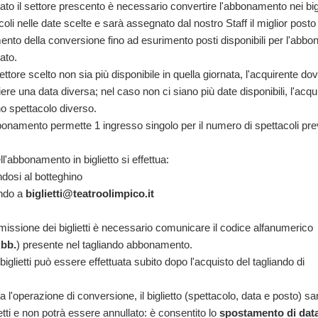
to il settore prescento è necessario convertire l'abbonamento nei bigl
acoli nelle date scelte e sarà assegnato dal nostro Staff il miglior posto
ento della conversione fino ad esurimento posti disponibili per l'abb
ato.
settore scelto non sia più disponibile in quella giornata, l'acquirente do
ere una data diversa; nel caso non ci siano più date disponibili, l'acqu
o spettacolo diverso.
onamento permette 1 ingresso singolo per il numero di spettacoli prev
'abbonamento in biglietto si effettua:
ndosi al botteghino
endo a
biglietti@teatroolimpico.it
missione dei biglietti è necessario comunicare il codice alfanumerico
Abb.
) presente nel tagliando abbonamento.
iglietti può essere effettuata subito dopo l'acquisto del tagliando di
 l'operazione di conversione, il biglietto (spettacolo, data e posto) sa
ffetti e non potrà essere annullato: è consentito lo
spostamento di data 