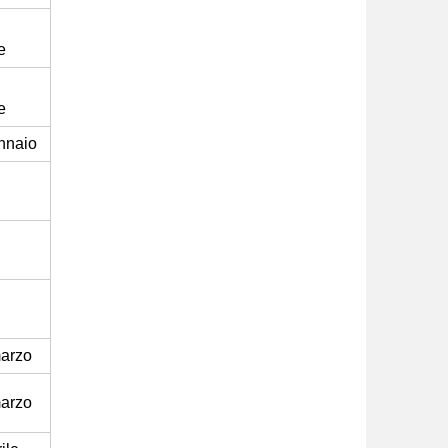
e
e
nnaio
marzo
marzo