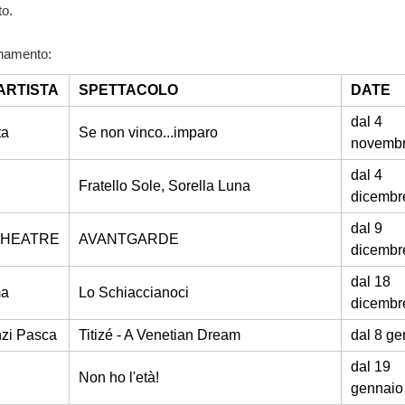
o.
onamento:
ARTISTA
SPETTACOLO
DATE
dal 4
ta
Se non vinco...imparo
novemb
dal 4
Fratello Sole, Sorella Luna
dicembr
dal 9
THEATRE
AVANTGARDE
dicembr
dal 18
ma
Lo Schiaccianoci
dicembr
zi Pasca
Titizé - A Venetian Dream
dal 8 ge
dal 19
i
Non ho l'età!
gennaio