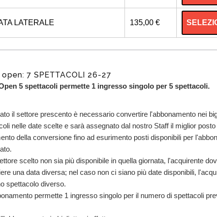
SELEZI
ATA LATERALE
135,00 €
open: 7 SPETTACOLI 26-27
en 5 spettacoli permette 1 ingresso singolo per 5 spettacoli.
to il settore prescento è necessario convertire l'abbonamento nei bigl
acoli nelle date scelte e sarà assegnato dal nostro Staff il miglior posto
ento della conversione fino ad esurimento posti disponibili per l'abb
ato.
settore scelto non sia più disponibile in quella giornata, l'acquirente do
ere una data diversa; nel caso non ci siano più date disponibili, l'acqu
o spettacolo diverso.
onamento permette 1 ingresso singolo per il numero di spettacoli prev