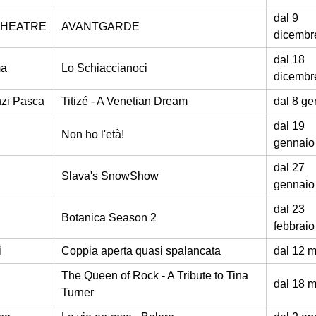
dal 9
THEATRE
AVANTGARDE
dicembr
dal 18
ma
Lo Schiaccianoci
dicembr
zi Pasca
Titizé - A Venetian Dream
dal 8 ge
dal 19
i
Non ho l'età!
gennaio
dal 27
Slava's SnowShow
gennaio
dal 23
Botanica Season 2
febbraio
i
Coppia aperta quasi spalancata
dal 12 
The Queen of Rock - A Tribute to Tina
dal 18 
Turner