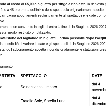
olo al costo di €5,00 a biglietto per singola richiesta
; la richiesta
ino a 48 ore prima dell'inizio dello spettacolo originariamente scelto.
a campagna abbonamenti esclusivamente gli spettacoli e le date comp
ivo.
amento non convertito in biglietti entro la fine della Stagione 2026-202
sun modo restituito o riutilizzato.
nversione del tagliando in biglietti il prima possibile dopo l’acqui
 la possibilità di variare le date e gli spettacoli della Stagione 2026-202
stando l'abbonamento accetta incondizionatamente le statuizioni prese
o.
onamento:
ARTISTA
SPETTACOLO
DATE
dal 4
ta
Se non vinco...imparo
novemb
dal 4
Fratello Sole, Sorella Luna
dicembr