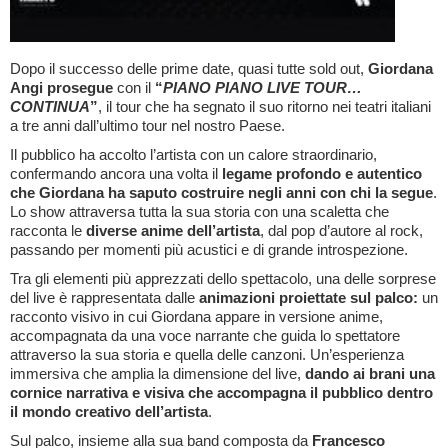
Dopo il successo delle prime date, quasi tutte sold out,
Giordana
Angi prosegue
con il
“
PIANO PIANO LIVE TOUR…
CONTINUA
”
, il tour che ha segnato il suo ritorno nei teatri italiani
a tre anni dall’ultimo tour nel nostro Paese.
Il pubblico ha accolto l’artista con un calore straordinario,
confermando ancora una volta il
legame profondo e autentico
che Giordana ha saputo costruire negli anni con chi la segue
.
Lo show attraversa tutta la sua storia con una scaletta che
racconta le
diverse anime dell’artista
, dal pop d’autore al rock,
passando per momenti più acustici e di grande introspezione.
Tra gli elementi più apprezzati dello spettacolo, una delle sorprese
del live è rappresentata dalle
animazioni proiettate sul palco:
un
racconto visivo in cui Giordana appare in versione anime,
accompagnata da una voce narrante che guida lo spettatore
attraverso la sua storia e quella delle canzoni. Un’esperienza
immersiva che amplia la dimensione del live,
dando ai brani una
cornice narrativa e visiva che accompagna il pubblico dentro
il mondo creativo dell’artista
.
Sul palco, insieme alla sua band composta da
Francesco