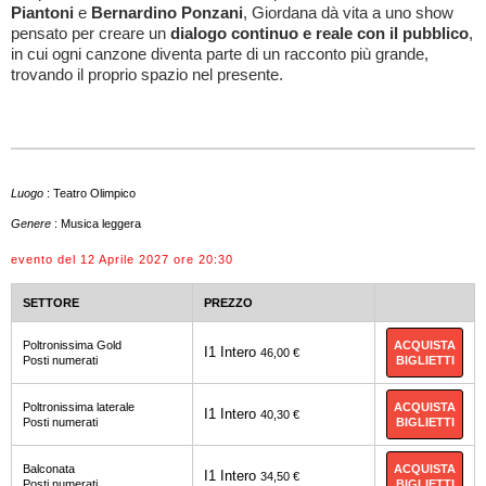
Piantoni
e
Bernardino Ponzani
, Giordana dà vita a uno show
pensato per creare un
dialogo continuo e reale con il pubblico
,
in cui ogni canzone diventa parte di un racconto più grande,
trovando il proprio spazio nel presente.
Luogo
: Teatro Olimpico
Genere
: Musica leggera
evento del 12 Aprile 2027 ore 20:30
SETTORE
PREZZO
ACQUISTA
Poltronissima Gold
I1 Intero
46,00 €
BIGLIETTI
Posti numerati
ACQUISTA
Poltronissima laterale
I1 Intero
40,30 €
BIGLIETTI
Posti numerati
ACQUISTA
Balconata
I1 Intero
34,50 €
BIGLIETTI
Posti numerati