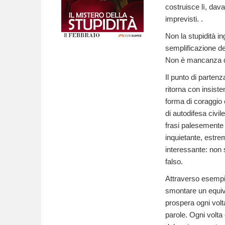
costruisce lì, dava
imprevisti. .
Non la stupidità i
semplificazione del
Non è mancanza di 
Il punto di partenz
ritorna con insist
forma di coraggio 
di autodifesa civil
frasi palesemente 
inquietante, estre
interessante: non s
falso.
Attraverso esempi,
smontare un equivoc
prospera ogni volta
parole. Ogni volta