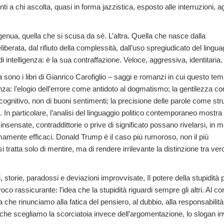
nti a chi ascolta, quasi in forma jazzistica, esposto alle interruzioni, ag
ngenua, quella che si scusa da sé. L’altra. Quella che nasce dalla
iberata, dal rifiuto della complessità, dall’uso spregiudicato del lingua
intelligenza: è la sua contraffazione. Veloce, aggressiva, identitaria.
a sono i libri di Gianrico Carofiglio – saggi e romanzi in cui questo te
enza: l’elogio dell’errore come antidoto al dogmatismo; la gentilezza c
cognitivo, non di buoni sentimenti; la precisione delle parole come st
e. In particolare, l’analisi del linguaggio politico contemporaneo mostr
insensate, contraddittorie o prive di significato possano rivelarsi, in 
mamente efficaci. Donald Trump è il caso più rumoroso, non il più
i tratta solo di mentire, ma di rendere irrilevante la distinzione tra ver
 storie, paradossi e deviazioni improvvisate, Il potere della stupidità 
o rassicurante: l’idea che la stupidità riguardi sempre gli altri. Al con
 che rinunciamo alla fatica del pensiero, al dubbio, alla responsabilità
 che scegliamo la scorciatoia invece dell’argomentazione, lo slogan i