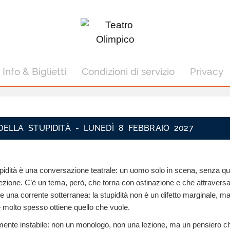
Info & Biglietti
Condizioni di servizio
Privacy
DELLA STUPIDITÀ - LUNEDÌ 8 FEBBRAIO 2027
tupidità è una conversazione teatrale: un uomo solo in scena, senza qu
 lezione. C’è un tema, però, che torna con ostinazione e che attraversa 
una corrente sotterranea: la stupidità non è un difetto marginale, m
 molto spesso ottiene quello che vuole.
mente instabile: non un monologo, non una lezione, ma un pensiero ch