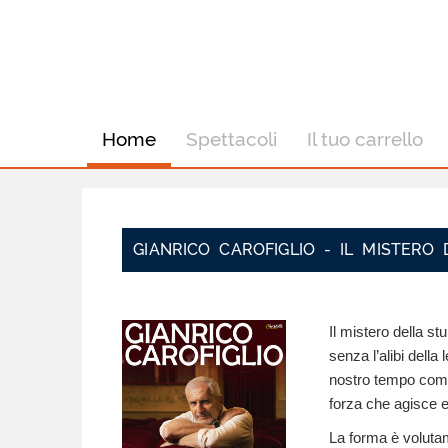
Home
Spettacoli
Il tuo carrello
GIANRICO CAROFIGLIO - IL MISTERO 
Il mistero della s
senza l’alibi della
nostro tempo come 
forza che agisce e
La forma è voluta