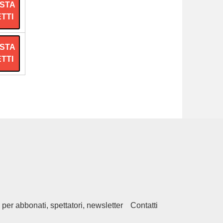
STA
ETTI
STA
ETTI
 per abbonati, spettatori, newsletter
Contatti