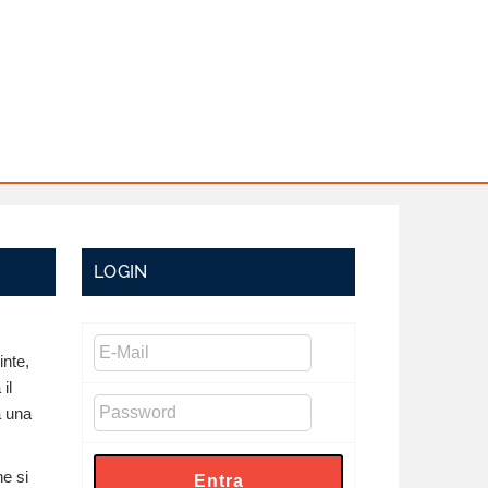
LOGIN
inte,
il
a una
e si