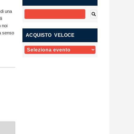
 di una
li
 noi
ia senso
ACQUISTO VELOCE