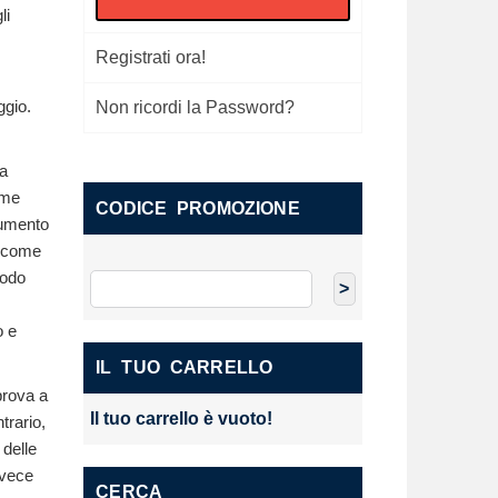
li
Registrati ora!
ggio.
Non ricordi la Password?
ma
ome
CODICE PROMOZIONE
rumento
a come
modo
o e
IL TUO CARRELLO
prova a
Il tuo carrello è vuoto!
trario,
 delle
nvece
CERCA