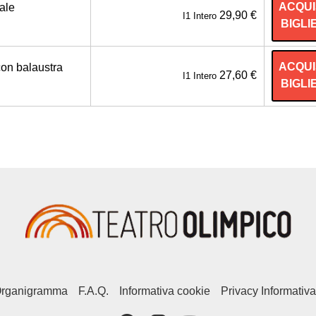
ACQUI
ale
29,90 €
I1 Intero
BIGLI
ACQUI
con balaustra
27,60 €
I1 Intero
BIGLI
rganigramma
F.A.Q.
Informativa cookie
Privacy Informativa