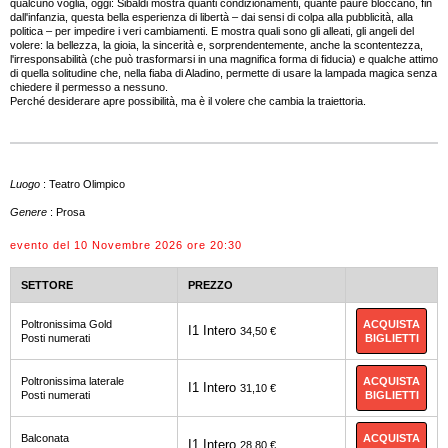
qualcuno voglia, oggi: Sibaldi mostra quanti condizionamenti, quante paure bloccano, fin
dall'infanzia, questa bella esperienza di libertà – dai sensi di colpa alla pubblicità, alla
politica – per impedire i veri cambiamenti. E mostra quali sono gli alleati, gli angeli del
volere: la bellezza, la gioia, la sincerità e, sorprendentemente, anche la scontentezza,
l'irresponsabilità (che può trasformarsi in una magnifica forma di fiducia) e qualche attimo
di quella solitudine che, nella fiaba di Aladino, permette di usare la lampada magica senza
chiedere il permesso a nessuno.
Perché desiderare apre possibilità, ma è il volere che cambia la traiettoria.
Luogo
: Teatro Olimpico
Genere
: Prosa
evento del 10 Novembre 2026 ore 20:30
SETTORE
PREZZO
ACQUISTA
Poltronissima Gold
I1 Intero
34,50 €
BIGLIETTI
Posti numerati
ACQUISTA
Poltronissima laterale
I1 Intero
31,10 €
BIGLIETTI
Posti numerati
ACQUISTA
Balconata
I1 Intero
28,80 €