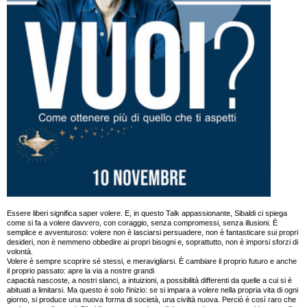
Essere liberi significa saper volere. E, in questo Talk appassionante, Sibaldi ci spiega
come si fa a volere davvero, con coraggio, senza compromessi, senza illusioni. È
semplice e avventuroso: volere non è lasciarsi persuadere, non è fantasticare sui propri
desideri, non è nemmeno obbedire ai propri bisogni e, soprattutto, non è imporsi sforzi di
volontà.
Volere è sempre scoprire sé stessi, e meravigliarsi. È cambiare il proprio futuro e anche
il proprio passato: apre la via a nostre grandi
capacità nascoste, a nostri slanci, a intuizioni, a possibilità differenti da quelle a cui si è
abituati a limitarsi. Ma questo è solo l'inizio: se si impara a volere nella propria vita di ogni
giorno, si produce una nuova forma di società, una civiltà nuova. Perciò è così raro che