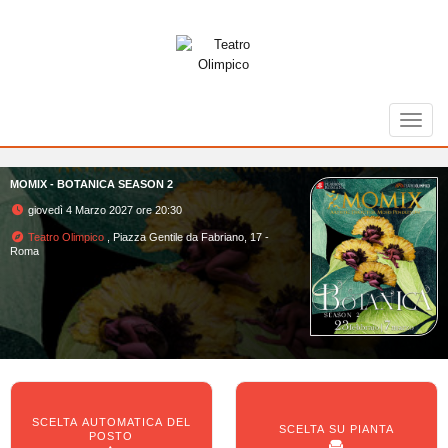
Toggl
MOMIX - BOTANICA SEASON 2
giovedì 4 Marzo 2027 ore 20:30
Teatro Olimpico
, Piazza Gentile da Fabriano, 17 -
Roma
SCELTA AUTOMATICA DEL
SCELTA SU PIANTA
POSTO