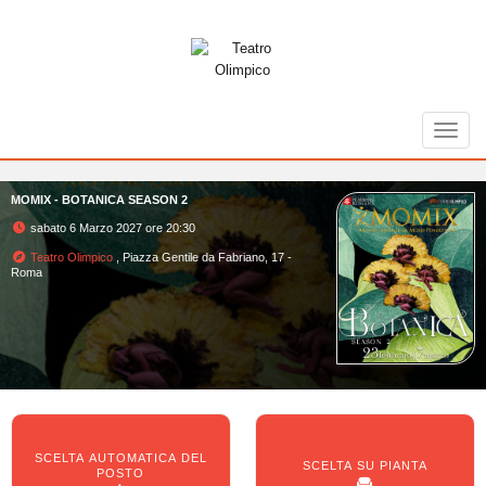
Toggl
MOMIX - BOTANICA SEASON 2
sabato 6 Marzo 2027 ore 20:30
Teatro Olimpico
, Piazza Gentile da Fabriano, 17 -
Roma
SCELTA AUTOMATICA DEL
SCELTA SU PIANTA
POSTO