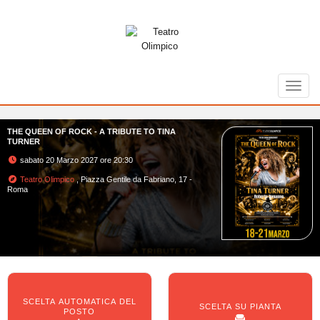
Toggl
THE QUEEN OF ROCK - A TRIBUTE TO TINA
TURNER
sabato 20 Marzo 2027 ore 20:30
Teatro Olimpico
, Piazza Gentile da Fabriano, 17 -
Roma
SCELTA AUTOMATICA DEL
SCELTA SU PIANTA
POSTO