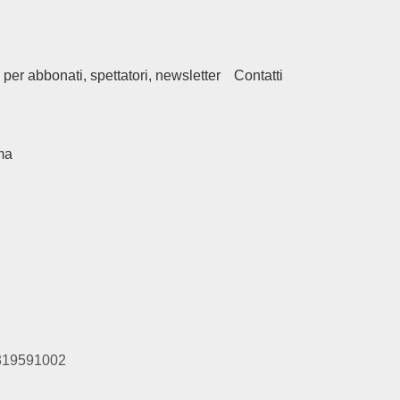
 per abbonati, spettatori, newsletter
Contatti
ma
01319591002