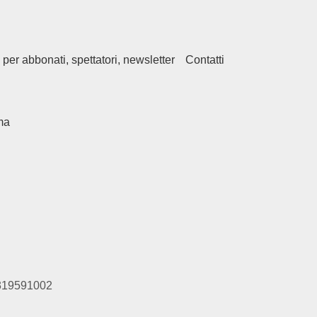
 per abbonati, spettatori, newsletter
Contatti
ma
01319591002