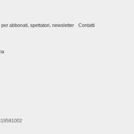
 per abbonati, spettatori, newsletter
Contatti
ma
01319591002